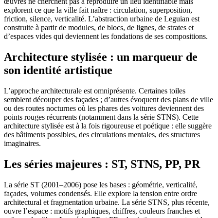
œuvres ne cherchent pas à reproduire un lieu identifiable mais
explorent ce que la ville fait naître : circulation, superposition,
friction, silence, verticalité. L’abstraction urbaine de Leguian est
construite à partir de modules, de blocs, de lignes, de strates et
d’espaces vides qui deviennent les fondations de ses compositions.
Architecture stylisée : un marqueur de
son identité artistique
L’approche architecturale est omniprésente. Certaines toiles
semblent découper des façades ; d’autres évoquent des plans de ville
ou des routes nocturnes où les phares des voitures deviennent des
points rouges récurrents (notamment dans la série STNS). Cette
architecture stylisée est à la fois rigoureuse et poétique : elle suggère
des bâtiments possibles, des circulations mentales, des structures
imaginaires.
Les séries majeures : ST, STNS, PP, PR
La série ST (2001–2006) pose les bases : géométrie, verticalité,
façades, volumes condensés. Elle explore la tension entre ordre
architectural et fragmentation urbaine. La série STNS, plus récente,
ouvre l’espace : motifs graphiques, chiffres, couleurs franches et