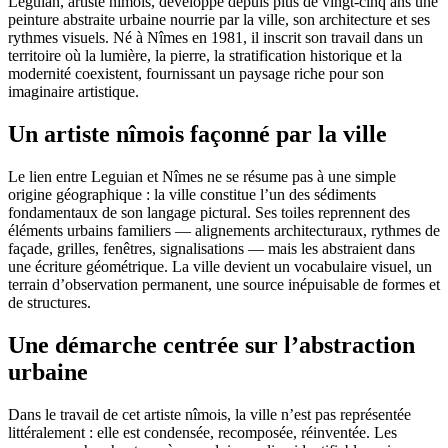
Leguian, artiste nîmois, développe depuis plus de vingt-cinq ans une
peinture abstraite urbaine nourrie par la ville, son architecture et ses
rythmes visuels. Né à Nîmes en 1981, il inscrit son travail dans un
territoire où la lumière, la pierre, la stratification historique et la
modernité coexistent, fournissant un paysage riche pour son
imaginaire artistique.
Un artiste nîmois façonné par la ville
Le lien entre Leguian et Nîmes ne se résume pas à une simple
origine géographique : la ville constitue l’un des sédiments
fondamentaux de son langage pictural. Ses toiles reprennent des
éléments urbains familiers — alignements architecturaux, rythmes de
façade, grilles, fenêtres, signalisations — mais les abstraient dans
une écriture géométrique. La ville devient un vocabulaire visuel, un
terrain d’observation permanent, une source inépuisable de formes et
de structures.
Une démarche centrée sur l’abstraction
urbaine
Dans le travail de cet artiste nîmois, la ville n’est pas représentée
littéralement : elle est condensée, recomposée, réinventée. Les