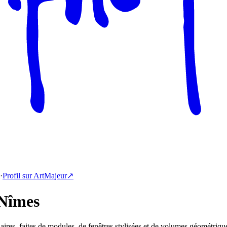
·
Profil sur ArtMajeur
↗️
 Nîmes
ires, faites de modules, de fenêtres stylisées et de volumes géométriqu