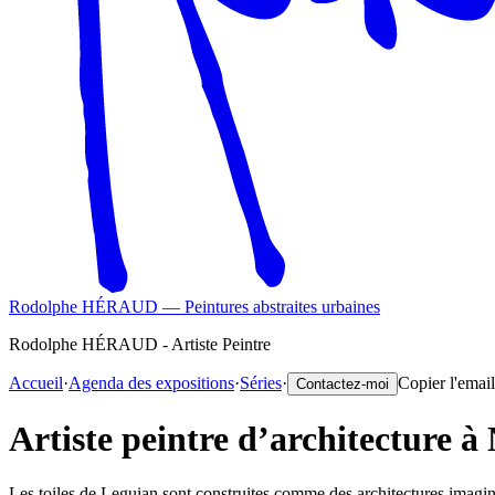
Rodolphe HÉRAUD — Peintures abstraites urbaines
Rodolphe HÉRAUD - Artiste Peintre
Accueil
·
Agenda des expositions
·
Séries
·
Copier l'email
Contactez-moi
Artiste peintre d’architecture à
Les toiles de Leguian sont construites comme des architectures imagina